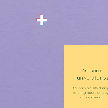
+
Asesores
universitario
Advisors on-site durin
tutoring hours and b
appointment.