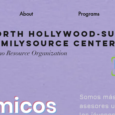
About
Programs
orth Hollywood-Su
amilySource Cente
no Resource Organization
micos
Somos más 
asesores un
los jóvene