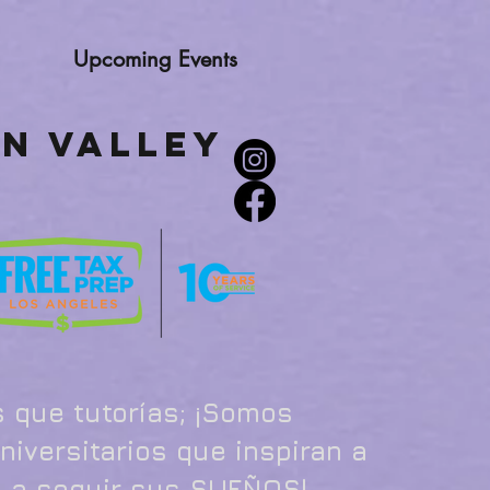
Upcoming Events
n Valley
r
que tutorías; ¡Somos
iversitarios que inspiran a
s a seguir sus SUEÑOS!