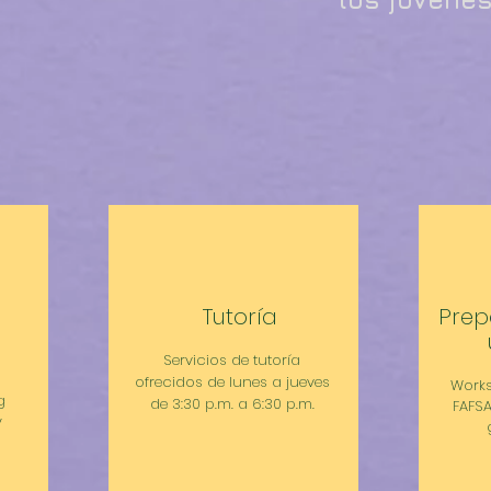
Tutoría
Prep
s
Servicios de tutoría
ofrecidos de lunes a jueves
Works
g
de 3:30 p.m. a 6:30 p.m.
FAFSA
y