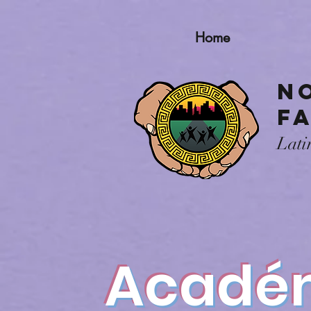
Home
N
F
Lati
Acadé