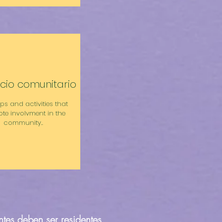
icio comunitario
rips and activities that
te involvment in the
community..
ntes deben ser residentes