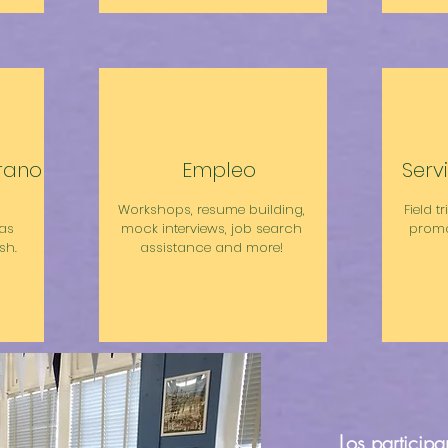
rano
Empleo
Serv
o
Workshops, resume building,
Field t
as
mock interviews, job search
promo
sh.
assistance and more!
Los participa