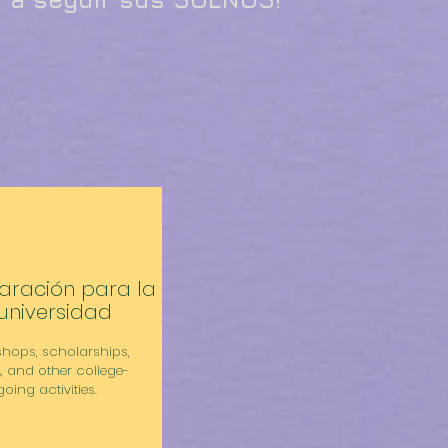
aración para la
universidad
hops, scholarships,
, and other college-
going activities.