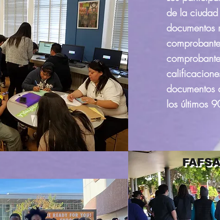
de la ciudad
documentos 
comprobante 
comprobante 
calificacione
documentos 
los últimos 9
FAFS