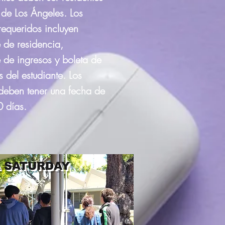
 de Los Ángeles. Los
requeridos
incluyen
de residencia,
de ingresos y boleta de
s del estudiante. Los
deben tener una fecha de
0 días.
A SATURDAY